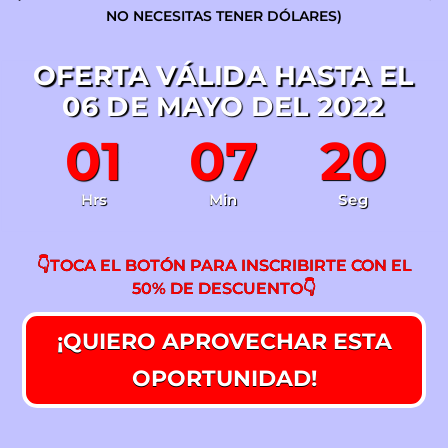
NO NECESITAS TENER DÓLARES)
OFERTA VÁLIDA HASTA EL
06 DE MAYO DEL 2022
01
07
19
:
:
Hrs
Min
Seg
👇TOCA EL BOTÓN PARA INSCRIBIRTE CON EL
50% DE DESCUENTO👇
¡QUIERO APROVECHAR ESTA
OPORTUNIDAD!